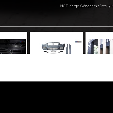
NOT: Kargo Gönderim süresi 3 
 kullanarak
Çerez Politikamızı
ve
Kişisel Verilerin Korunm
S OLED Stop
BMW F10 M5 BODY KİT NoneLCI
W177 A35 AMG B
bası
Hatc
65,00
39.500,00
107.0