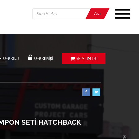
Ara
SEPETIM
(0)
ÜYE
OL !
ÜYE
GİRİŞİ
AMPON SETİ HATCHBACK