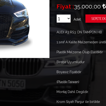
Fiyat :
35.000,00
SEPETE EK
Adet
AUDI A3 RS3 ÖN TAMPON HB
1.sınıf A Kalite Malzemeden üret
Plastik Malzeme Olup Elastiktir
Birebir Uyumludur
Boyasız Fiyatıdır
(Plastik-Taiwan)
Montaj Dahil Degildir.
Krom Siyah Panjur ile birlikte