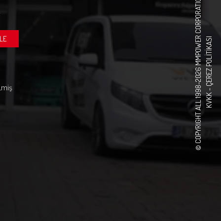
© COPYRIGHT ALL 1998-2026 MMPOWER CORPORATION
LE
ÇEREZ POLITIKASI
ilmiş
KVKK -