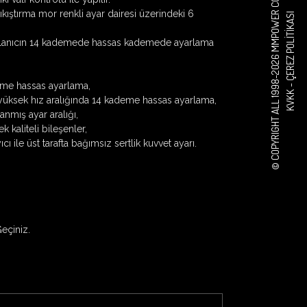
© COPYRIGHT ALL 1998-2026 MMPOWER CORPORATION
kıştırma mor renkli ayar dairesi üzerindeki 6
ÇEREZ POLITIKASI
 kullanıcın 14 kademede hassas kademede ayarlama
me hassas ayarlama,
KVKK -
yüksek hız aralığında 14 kademe hassas ayarlama,
nmış ayar aralığı,
k kaliteli bileşenler,
ı ile üst tarafta bağımsız sertlik kuvvet ayarı.
Geçiniz.