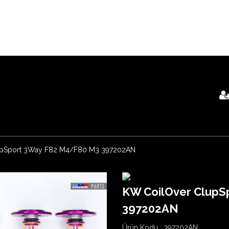
port 3Way F82 M4/F80 M3 397202AN
KW CoilOver ClupS
397202AN
Ürün Kodu :
397202AN