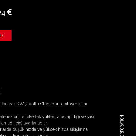
24
LE
i
kullanarak KW 3 yollu Clubsport coilover kitini
nekleri ile tekerlek yükleri, araç ağırlığı ve şasi
amlığı için) ayarlanabilir.
rlarda
düşük hızda ve yüksek hızda sıkıştırma
i valf kontrolü ile yapılır.