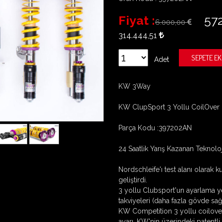
Fiyat :
57
6.000,00
314.444,51
SEPETE EK
Adet
KW 3Way
KW ClupSport 3 Yollu CoilOver
Parça Kodu :397202AN
24 Saatlik Yarış Kazanan Teknoloj
Nordschleife'ı test alanı olarak 
geliştirdi.
3 yollu Clubsport'un ayarlama yete
takviyeleri (daha fazla gövde sağl
KW Competition 3 yollu coilove
ayarı, KW'nin üzerindeki patentli ik