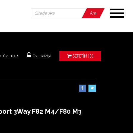
Ara
SEPETIM
(0)
ÜYE
OL !
ÜYE
GİRİŞİ
port 3Way F82 M4/F80 M3