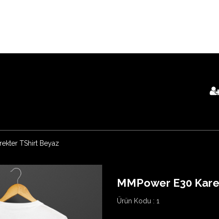
ter TShirt Beyaz
MMPower E30 Karek
Ürün Kodu :
1