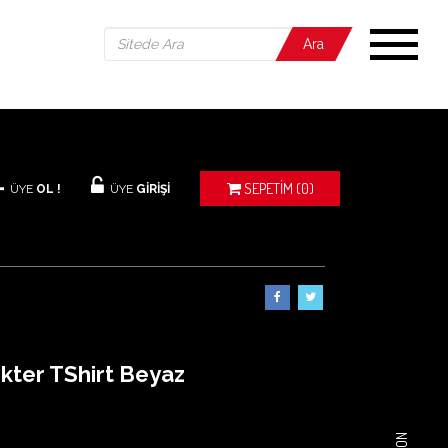
Ara
SEPETIM
(0)
ÜYE
OL !
ÜYE
GİRİŞİ
ter TShirt Beyaz