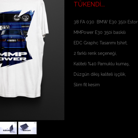
TÜKENDİ...
38 FA 030 BMW E30 350i Estori
MMPower E30 350i baskılı
EDC Graphc Tasarımı tshirt,
2 farklı renk seçeneği,
Kaliteli %40 Pamuklu kumaş,
Düzgün dikiş kaliteli işçilik,
Slim fit kesim