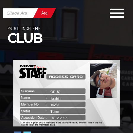
Ara
PROFİL İNCELEME
CLUB
ORUÇ
İbrahim
10234
Tuner
20-12-2022