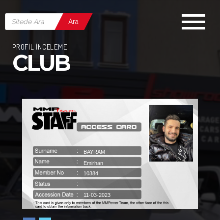
Ara
PROFİL İNCELEME
CLUB
BAYRAM
Emirhan
10384
11-03-2023