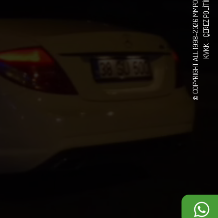
© COPYRIGHT ALL 1998-2026 MMPOWER CORPORATION
ÇEREZ POLITIKASI
KVKK -