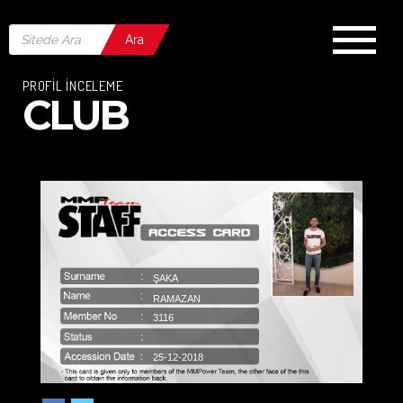
Ara
PROFİL İNCELEME
CLUB
ŞAKA
RAMAZAN
3116
25-12-2018