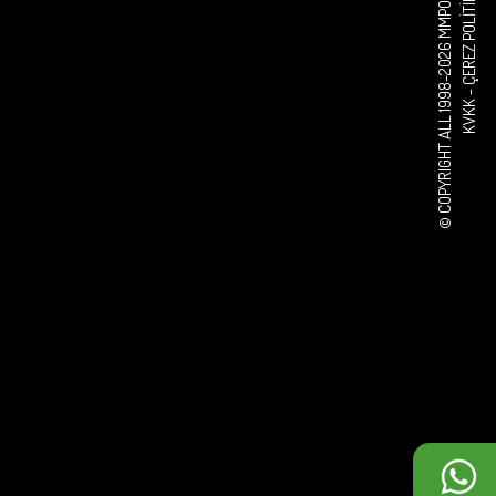
© COPYRIGHT ALL 1998-2026 MMPOWER CORPORATION
ÇEREZ POLITIKASI
KVKK -