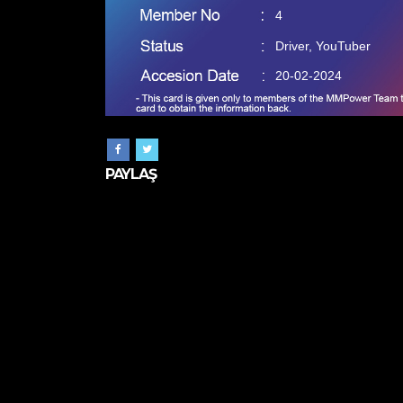
4
Driver, YouTuber
20-02-2024
PAYLAŞ