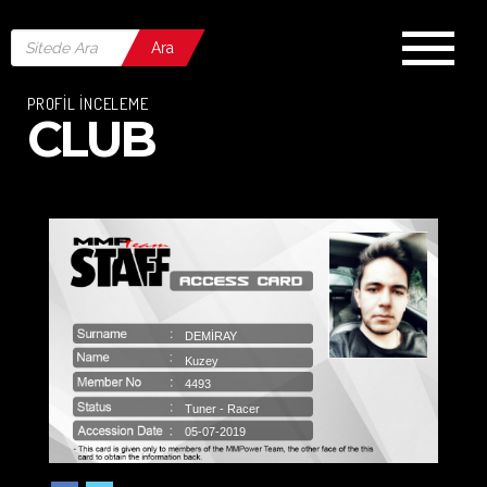
Ara
PROFİL İNCELEME
CLUB
DEMIRAY
Kuzey
4493
Tuner - Racer
05-07-2019