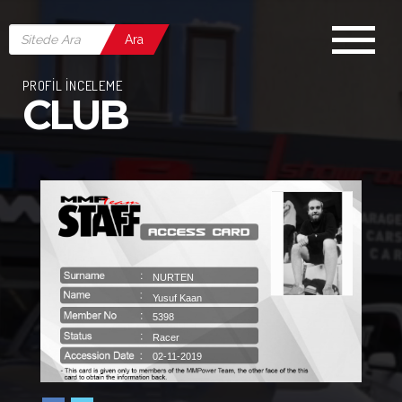
Ara
PROFİL İNCELEME
CLUB
NURTEN
Yusuf Kaan
5398
Racer
02-11-2019