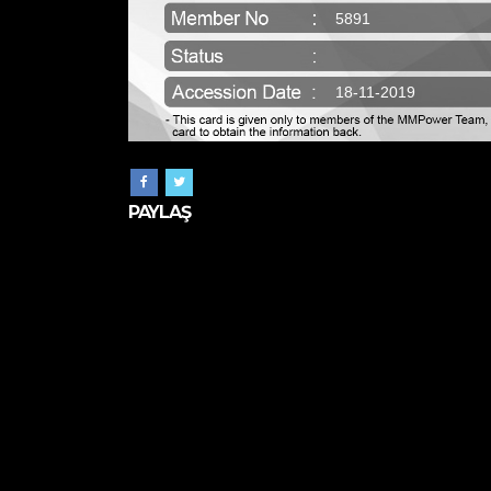
5891
18-11-2019
PAYLAŞ