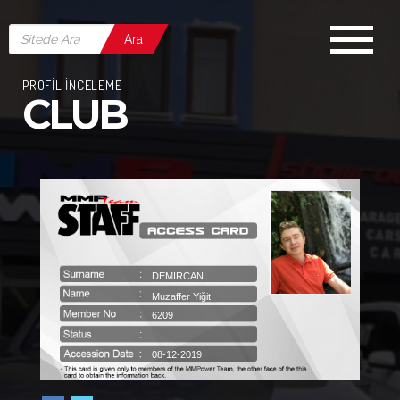
Ara
PROFİL İNCELEME
CLUB
DEMIRCAN
Muzaffer Yiğit
6209
08-12-2019