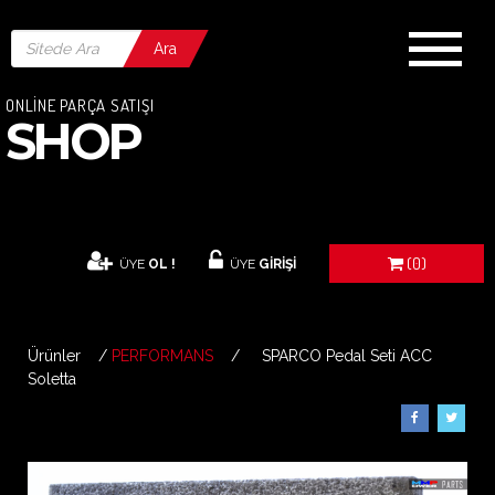
Ara
ONLİNE PARÇA SATIŞI
SHOP
(0)
ÜYE
OL !
ÜYE
GİRİŞİ
Ürünler /
PERFORMANS
/ SPARCO Pedal Seti ACC
Soletta