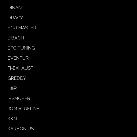
DINAN
DRAGY
ECU MASTER
EIBACH
EPC TUNING
EVENTURI
FI-EXHAUST
GREDDY
H&R
IRSMCHER
JOM BLUELINE
K&N
KARBONIUS