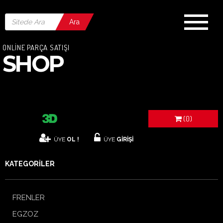
Ara
ONLİNE PARÇA SATIŞI
SHOP
(0)
ÜYE
OL !
ÜYE
GİRİŞİ
KATEGORİLER
FRENLER
EGZOZ