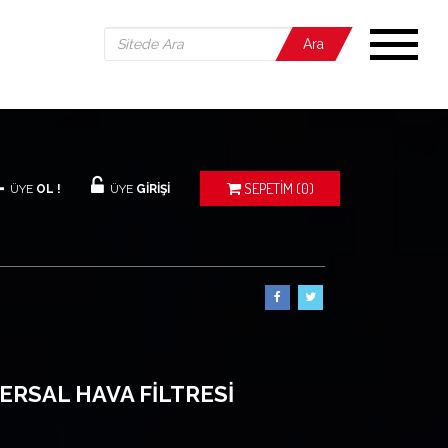
Ara
SEPETIM
(0)
ÜYE
OL !
ÜYE
GİRİŞİ
ERSAL HAVA FİLTRESİ