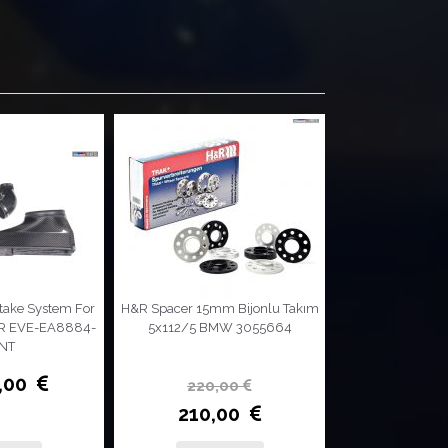
take System For
H&R Spacer 15mm Bijonlu Takım
SprintBoster V3
/ R EVE-EA8884-
5x112/5 BMW 3055664
Tepkisi 2010 
INT
0,00
255,
220,00
210,00