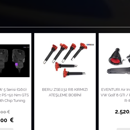
 5 Serisi (G60)
BERU ZSE032 R8 KIRMIZI
EVENTURI Air In
42 PS +50 Nm GTS
ATEŞLEME BOBİNİ
VW Golf 8 GTI 
th Chip Tuning
R-
2.52
,00
,00