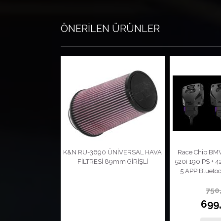
ÖNERİLEN ÜRÜNLER
Serisi MMPower
K&N RU-3690 ÜNİVERSAL HAVA
Race Chip BMW
Ön Kule Gergisi
FİLTRESİ 89mm GİRİŞLİ
520i 190 PS + 
on (2018/2025)
5 APP Bluetoo
00,00
750
00,00
699